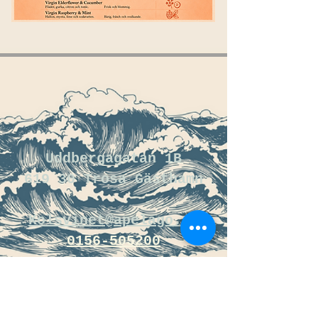
Uddbergagatan 1B
619 30 Trosa Gästhamn
Kolsvinet@apelago.se
0156-505200